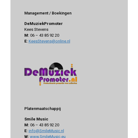
Management / Boekingen
DeMuziekPromoter
Kees Stevens
M:
06 – 43 85 92 20
E:
KeesStevens@online.nl
Platenmaatschappij
Smile Music
M:
06 – 43 85 92 20
E:
info@SmileMusic.nl
W:
www.SmileMusic.eu