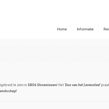
Home
Informatie
Re
tgebreid te zien in
SBS6 Shownieuws
! Het
‘Duo van het Levenslied’
praat
riendschap!