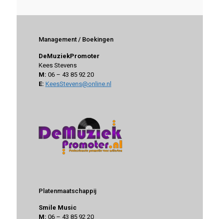
Management / Boekingen
DeMuziekPromoter
Kees Stevens
M:
06 – 43 85 92 20
E:
KeesStevens@online.nl
Platenmaatschappij
Smile Music
M:
06 – 43 85 92 20