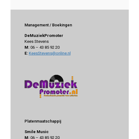
Management / Boekingen
DeMuziekPromoter
Kees Stevens
M:
06 – 43 85 92 20
E:
KeesStevens@online.nl
Platenmaatschappij
Smile Music
M:
06 – 43 85 92 20