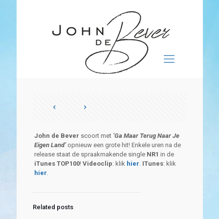
John de Bever
scoort met
‘Ga Maar Terug Naar Je
Eigen Land’
opnieuw een grote hit! Enkele uren na de
release staat de spraakmakende single
NR1
in de
iTunes TOP100
!
Videoclip
: klik
hier
.
ITunes
: klik
hier
.
Related posts