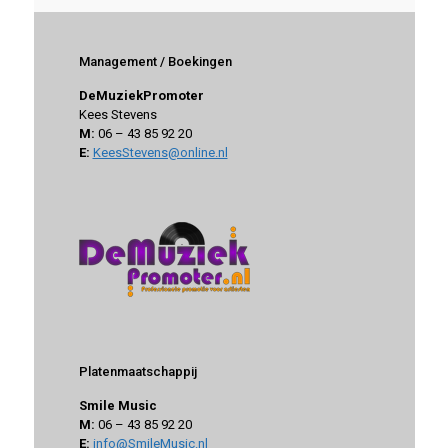
Management / Boekingen
DeMuziekPromoter
Kees Stevens
M:
06 – 43 85 92 20
E:
KeesStevens@online.nl
Platenmaatschappij
Smile Music
M:
06 – 43 85 92 20
E:
info@SmileMusic.nl