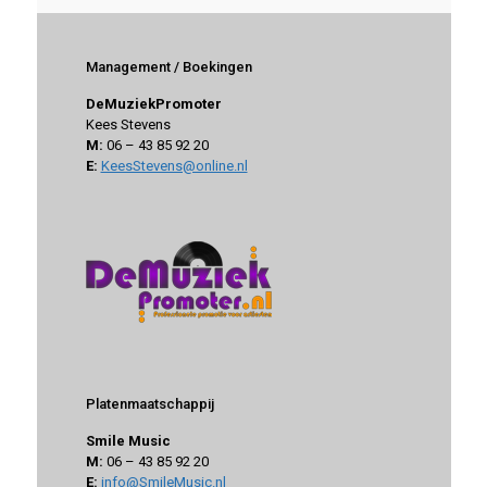
Management / Boekingen
DeMuziekPromoter
Kees Stevens
M:
06 – 43 85 92 20
E:
KeesStevens@online.nl
Platenmaatschappij
Smile Music
M:
06 – 43 85 92 20
E:
info@SmileMusic.nl