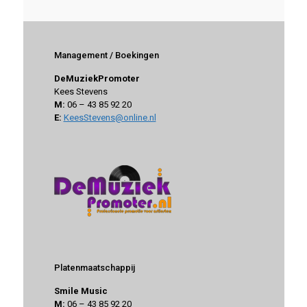
Management / Boekingen
DeMuziekPromoter
Kees Stevens
M:
06 – 43 85 92 20
E:
KeesStevens@online.nl
Platenmaatschappij
Smile Music
M:
06 – 43 85 92 20