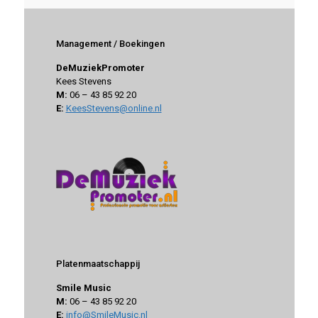
Management / Boekingen
DeMuziekPromoter
Kees Stevens
M:
06 – 43 85 92 20
E:
KeesStevens@online.nl
Platenmaatschappij
Smile Music
M:
06 – 43 85 92 20
E:
info@SmileMusic.nl