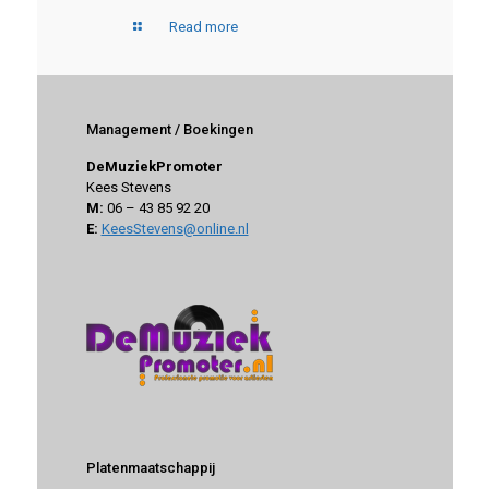
Read more
Management / Boekingen
DeMuziekPromoter
Kees Stevens
M:
06 – 43 85 92 20
E:
KeesStevens@online.nl
Platenmaatschappij