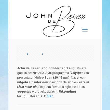
John de Bever
is op
donderdag 9 augustus
te
gast in het
NPO RADIO5
programma
‘Volgspot
‘ van
presentator
Hijlco Span (20.45 uur)
. Naast een
uitgebreid interview
gaat ook de single
‘Laat Het
Licht Maar Uit…
‘ in première! De single die op
26
augustus
wordt uitgebracht.
Uitzending
terugluisteren
: klik
hier
.