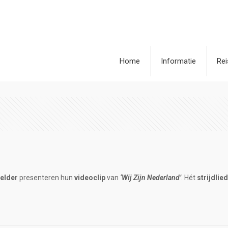
Home
Informatie
Re
elder
presenteren hun
videoclip
van
‘Wij Zijn Nederland’
. Hét
strijdlie