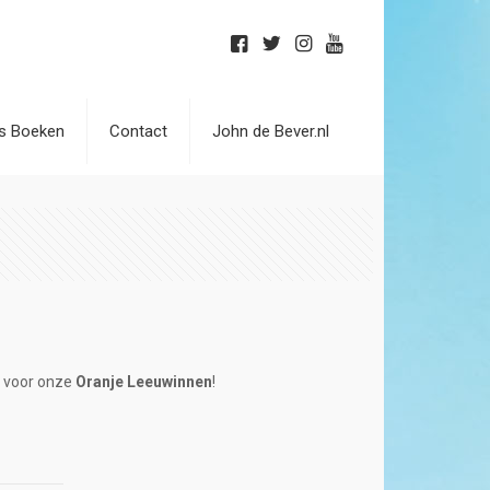
is Boeken
Contact
John de Bever.nl
d
voor onze
Oranje Leeuwinnen
!