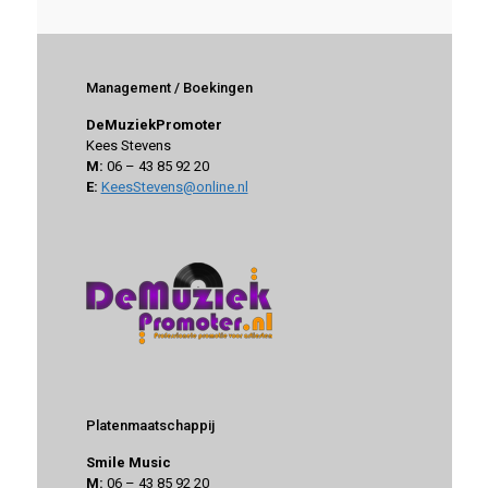
Management / Boekingen
DeMuziekPromoter
Kees Stevens
M:
06 – 43 85 92 20
E:
KeesStevens@online.nl
Platenmaatschappij
Smile Music
M:
06 – 43 85 92 20