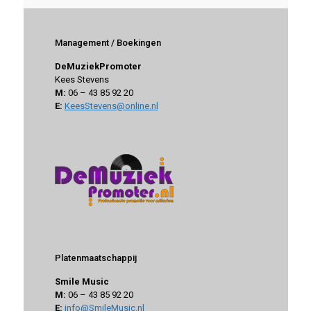
Management / Boekingen
DeMuziekPromoter
Kees Stevens
M:
06 – 43 85 92 20
E:
KeesStevens@online.nl
Platenmaatschappij
Smile Music
M:
06 – 43 85 92 20
E:
info@SmileMusic.nl