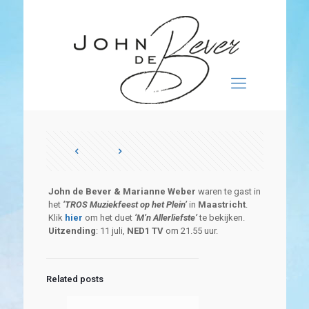
John de Bever & Marianne Weber
waren te gast in
het
‘TROS Muziekfeest op het Plein’
in
Maastricht
.
Klik
hier
om het duet
‘M’n Allerliefste’
te bekijken.
Uitzending
: 11 juli,
NED1 TV
om 21.55 uur.
Related posts