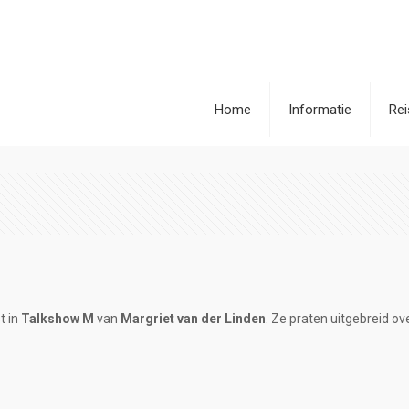
Home
Informatie
Re
t in
Talkshow M
van
Margriet van der Linden
. Ze praten uitgebreid ov