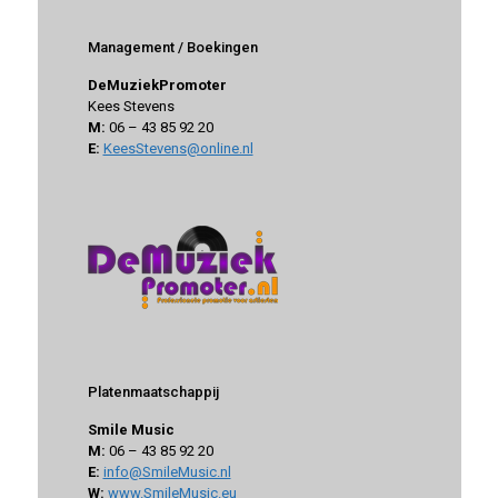
Management / Boekingen
DeMuziekPromoter
Kees Stevens
M:
06 – 43 85 92 20
E:
KeesStevens@online.nl
Platenmaatschappij
Smile Music
M:
06 – 43 85 92 20
E:
info@SmileMusic.nl
W:
www.SmileMusic.eu