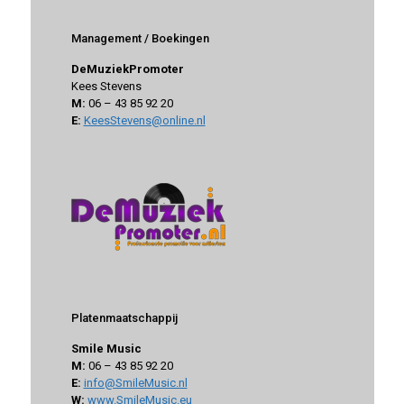
Management / Boekingen
DeMuziekPromoter
Kees Stevens
M:
06 – 43 85 92 20
E:
KeesStevens@online.nl
Platenmaatschappij
Smile Music
M:
06 – 43 85 92 20
E:
info@SmileMusic.nl
W:
www.SmileMusic.eu