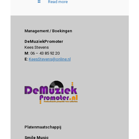
Read more
Management / Boekingen
DeMuziekPromoter
Kees Stevens
M:
06 – 43 85 92 20
E:
KeesStevens@online.nl
Platenmaatschappij
Smile Music