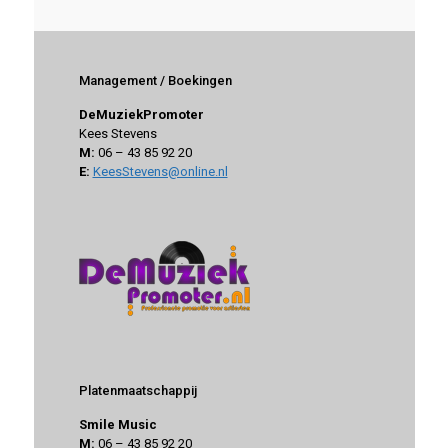
Management / Boekingen
DeMuziekPromoter
Kees Stevens
M:
06 – 43 85 92 20
E:
KeesStevens@online.nl
Platenmaatschappij
Smile Music
M:
06 – 43 85 92 20