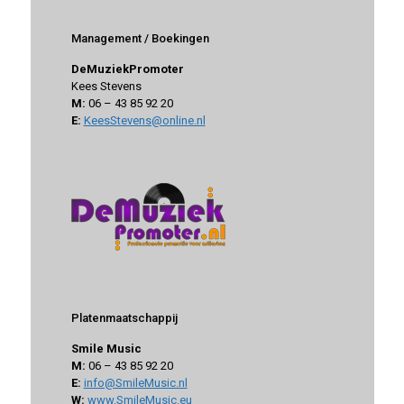
Management / Boekingen
DeMuziekPromoter
Kees Stevens
M:
06 – 43 85 92 20
E:
KeesStevens@online.nl
Platenmaatschappij
Smile Music
M:
06 – 43 85 92 20
E:
info@SmileMusic.nl
W:
www.SmileMusic.eu