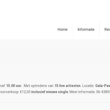
Home
Informatie
Re
naf
15.00 uur.
Met optredens van
15 live artiesten
. Locatie:
Gala-Pav
 voorverkoop: €12,50
inclusief
nieuwe
single
. Meer informatie: 06-4385