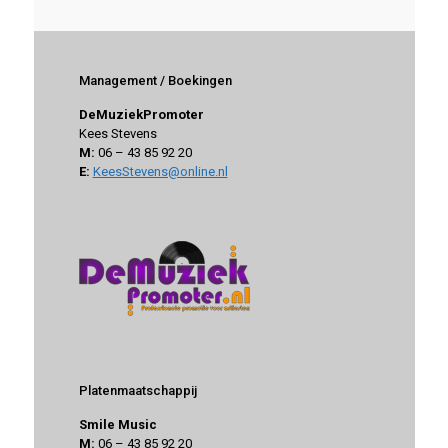
Management / Boekingen
DeMuziekPromoter
Kees Stevens
M:
06 – 43 85 92 20
E:
KeesStevens@online.nl
Platenmaatschappij
Smile Music
M:
06 – 43 85 92 20