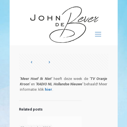
‘Meer Hoef Ik Niet’
heeft deze week de
‘TV Oranje
Kroon’
en
‘R
A
DIO NL Hollandse Nieuwe’
behaald! Meer
informatie: klik
hier
.
Related posts