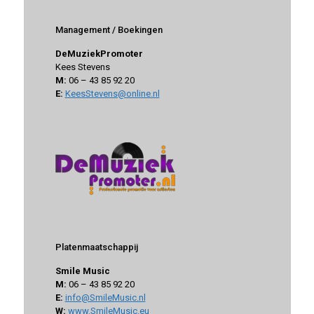
Management / Boekingen
DeMuziekPromoter
Kees Stevens
M:
06 – 43 85 92 20
E:
KeesStevens@online.nl
Platenmaatschappij
Smile Music
M:
06 – 43 85 92 20
E:
info@SmileMusic.nl
W:
www.SmileMusic.eu