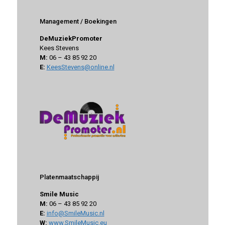
Management / Boekingen
DeMuziekPromoter
Kees Stevens
M:
06 – 43 85 92 20
E:
KeesStevens@online.nl
Platenmaatschappij
Smile Music
M:
06 – 43 85 92 20
E:
info@SmileMusic.nl
W:
www.SmileMusic.eu