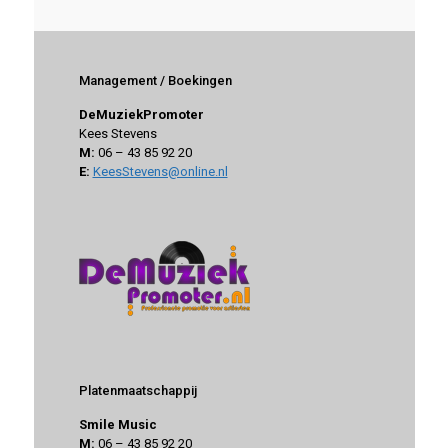
Management / Boekingen
DeMuziekPromoter
Kees Stevens
M:
06 – 43 85 92 20
E:
KeesStevens@online.nl
Platenmaatschappij
Smile Music
M:
06 – 43 85 92 20