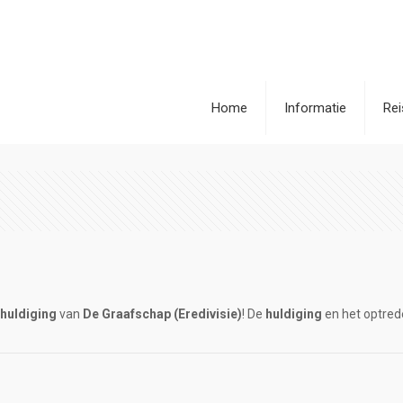
Home
Informatie
Re
e
huldiging
van
De Graafschap (Eredivisie)
! De
huldiging
en het optrede