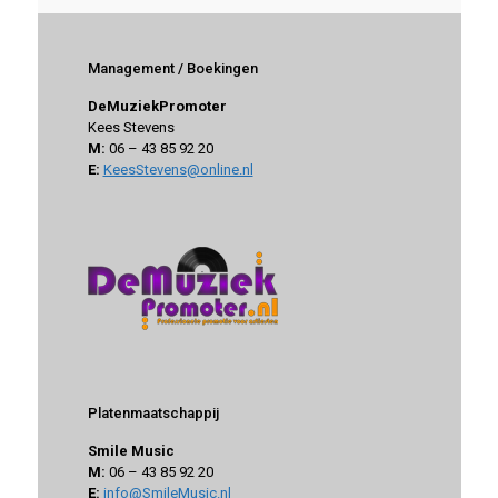
Management / Boekingen
DeMuziekPromoter
Kees Stevens
M:
06 – 43 85 92 20
E:
KeesStevens@online.nl
Platenmaatschappij
Smile Music
M:
06 – 43 85 92 20
E:
info@SmileMusic.nl