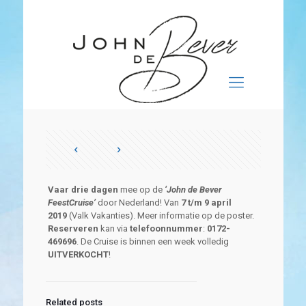
Vaar drie dagen
mee op de
‘John de Bever
FeestCruise’
door Nederland! Van
7 t/m 9 april
2019
(Valk Vakanties). Meer informatie op de poster.
Reserveren
kan via
telefoonnummer
:
0172-
469696
. De Cruise is binnen een week volledig
UITVERKOCHT
!
Related posts