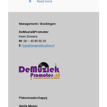
Read more
Management / Boekingen
DeMuziekPromoter
Kees Stevens
M:
06 – 43 85 92 20
E:
KeesStevens@online.nl
Platenmaatschappij
Smile Music