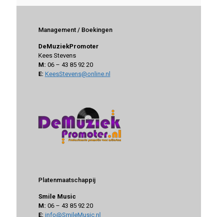
Management / Boekingen
DeMuziekPromoter
Kees Stevens
M:
06 – 43 85 92 20
E:
KeesStevens@online.nl
Platenmaatschappij
Smile Music
M:
06 – 43 85 92 20
E:
info@SmileMusic.nl