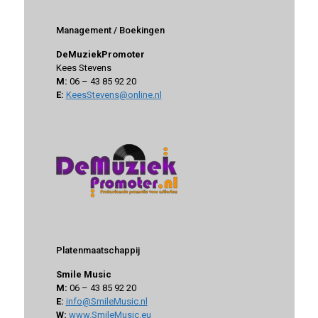
Management / Boekingen
DeMuziekPromoter
Kees Stevens
M:
06 – 43 85 92 20
E:
KeesStevens@online.nl
Platenmaatschappij
Smile Music
M:
06 – 43 85 92 20
E:
info@SmileMusic.nl
W:
www.SmileMusic.eu