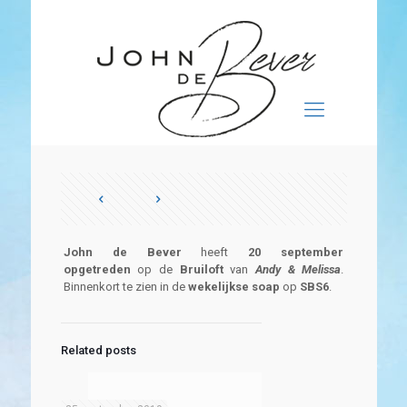
John de Bever
heeft
20 september
opgetreden
op de
Bruiloft
van
Andy &
Melis
sa
.
Binnenkort te zien in de
wekelijkse
soap
op
SBS6
.
Related posts