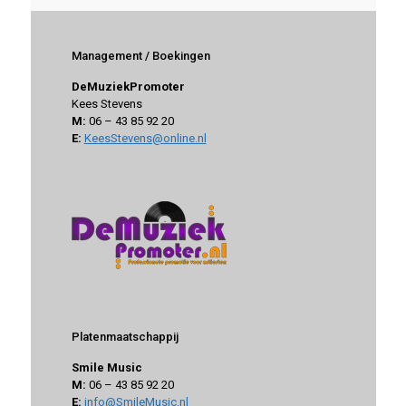
Management / Boekingen
DeMuziekPromoter
Kees Stevens
M:
06 – 43 85 92 20
E:
KeesStevens@online.nl
Platenmaatschappij
Smile Music
M:
06 – 43 85 92 20
E:
info@SmileMusic.nl