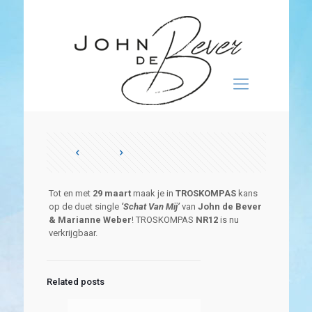
Tot en met
29 maart
maak je in
TROSKOMPAS
kans
op de duet single
‘Schat Van Mij’
van
John de Bever
& Marianne Weber
! TROSKOMPAS
NR12
is nu
verkrijgbaar.
Related posts