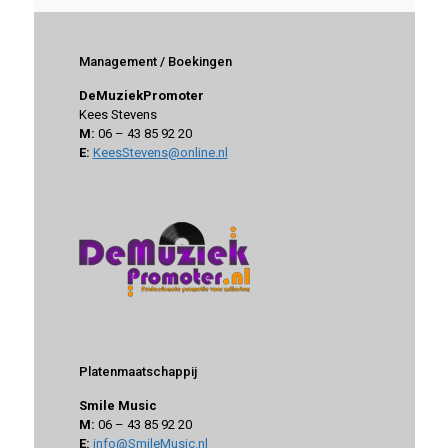
Management / Boekingen
DeMuziekPromoter
Kees Stevens
M:
06 – 43 85 92 20
E:
KeesStevens@online.nl
Platenmaatschappij
Smile Music
M:
06 – 43 85 92 20
E:
info@SmileMusic.nl